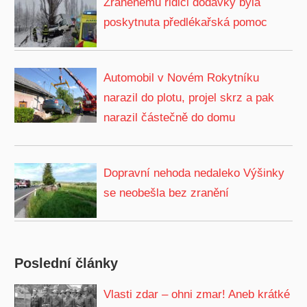
Zraněnému řidiči dodávky byla
poskytnuta předlékařská pomoc
Automobil v Novém Rokytníku
narazil do plotu, projel skrz a pak
narazil částečně do domu
Dopravní nehoda nedaleko Výšinky
se neobešla bez zranění
Poslední články
Vlasti zdar – ohni zmar! Aneb krátké