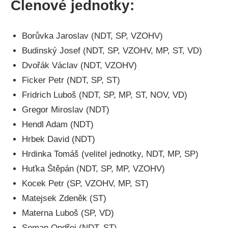
Členové jednotky:
Borůvka Jaroslav (NDT, SP, VZOHV)
Budinský Josef (NDT, SP, VZOHV, MP, ST, VD)
Dvořák Václav (NDT, VZOHV)
Ficker Petr (NDT, SP, ST)
Fridrich Luboš (NDT, SP, MP, ST, NOV, VD)
Gregor Miroslav (NDT)
Hendl Adam (NDT)
Hrbek David (NDT)
Hrdinka Tomáš (velitel jednotky, NDT, MP, SP)
Huťka Štěpán (NDT, SP, MP, VZOHV)
Kocek Petr (SP, VZOHV, MP, ST)
Matejsek Zdeněk (ST)
Materna Luboš (SP, VD)
Seman Ondřej (NDT, ST)