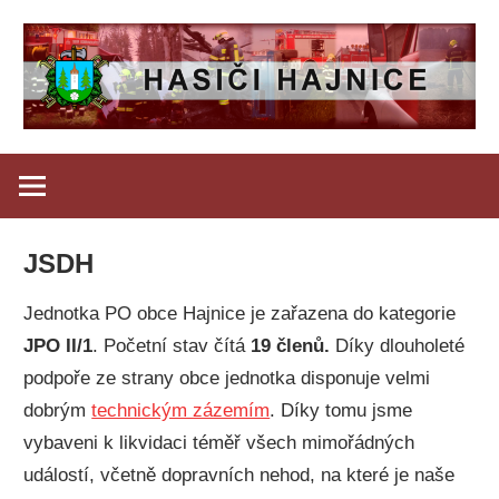
Skip
to
content
Oficiální
Hasiči
stránky
dobrovolných
Hajnice
hasičů
JSDH
Hajnice
Jednotka PO obce Hajnice je zařazena do kategorie
JPO II/1
. Početní stav čítá
19 členů.
Díky dlouholeté
podpoře ze strany obce jednotka disponuje velmi
dobrým
technickým zázemím
. Díky tomu jsme
vybaveni k likvidaci téměř všech mimořádných
událostí, včetně dopravních nehod, na které je naše