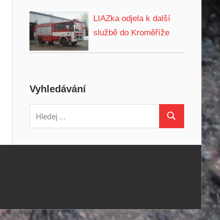
LIAZka odjela k další
službě do Kroměříže
Vyhledávání