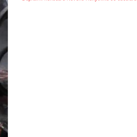
příspěvek:
pro
příspěvek