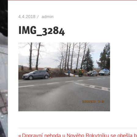
hasičů
Hajnice
Hajnice
4.4.2018
admin
IMG_3284
Navigace
Předchozí
Dopravní nehoda u Nového Rokytníku se obešla b