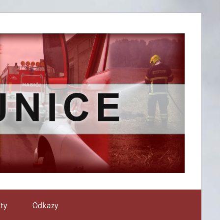
ty
Odkazy