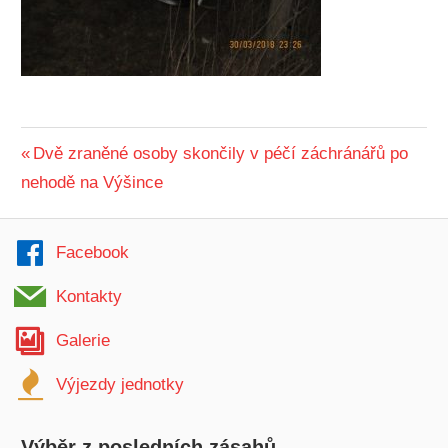
Navigace
Předchozí
Dvě zraněné osoby skončily v péčí záchránářů po
příspěvek:
nehodě na Výšince
pro
příspěvek
Facebook
Kontakty
Galerie
Výjezdy jednotky
Výběr z posledních zásahů