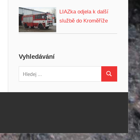
LIAZka odjela k další
službě do Kroměříže
Vyhledávání