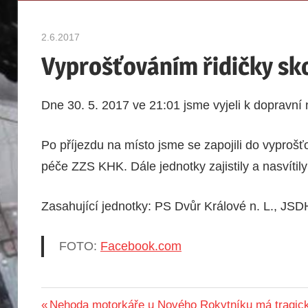
hasičů
Hajnice
Hajnice
2.6.2017
admin
Vyprošťováním řidičky sk
Dne 30. 5. 2017 ve 21:01 jsme vyjeli k dopravn
Po příjezdu na místo jsme se zapojili do vyprošťov
péče ZZS KHK. Dále jednotky zajistily a nasvítil
Zasahující jednotky: PS Dvůr Králové n. L., JSD
FOTO:
Facebook.com
DOPRAVNÍ
VYBRANÉ
Navigace
Předchozí
Nehoda motorkáře u Nového Rokytníku má tragic