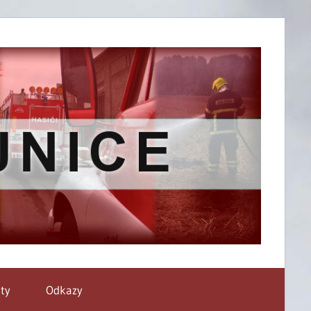
ty
Odkazy