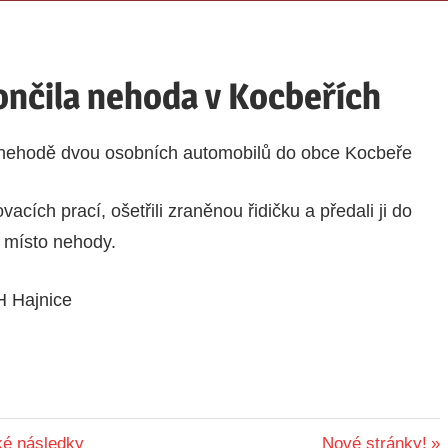
ončila nehoda v Kocbeřích
í nehodě dvou osobních automobilů do obce Kocbeře
acích prací, ošetřili zraněnou řidičku a předali ji do
y místo nehody.
H Hajnice
Další
ké následky
Nové stránky!