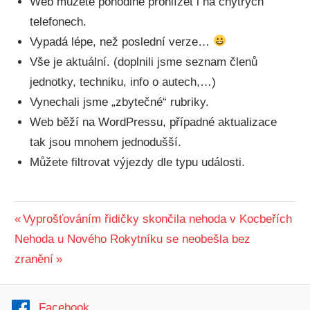
Web můžete pohodlně prohlížet i na chytrých
telefonech.
Vypadá lépe, než poslední verze…
Vše je aktuální. (doplnili jsme seznam členů
jednotky, techniku, info o autech,…)
Vynechali jsme „zbytečné“ rubriky.
Web běží na WordPressu, případné aktualizace
tak jsou mnohem jednodušší.
Můžete filtrovat výjezdy dle typu události.
AKTUÁLNĚ
Navigace
Předchozí
Vyprošťováním řidičky skončila nehoda v Kocbeřích
Další
příspěvek:
Nehoda u Nového Rokytníku se neobešla bez
pro
příspěvek:
zranění
příspěvek
Facebook