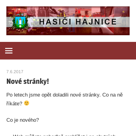
Skip
to
content
Oficiální
Hasiči
stránky
dobrovolných
Hajnice
hasičů
7.6.2017
admin
Hajnice
Nové stránky!
Po letech jsme opět doladili nové stránky. Co na ně
říkáte?
Co je nového?